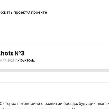
ржать проект
О проекте
Shots №3
 МАЯ 2026 Г.
-10s
+30s
1x
С-Терра поговорили о развитии бренда, будущих плана