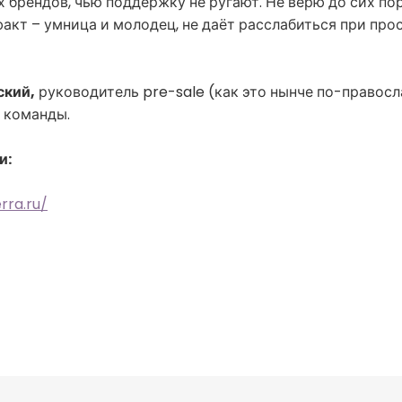
 брендов, чью поддержку не ругают. Не верю до сих пор
факт – умница и молодец, не даёт расслабиться при про
ский,
руководитель pre-sale (как это нынче по-правосл
 команды.
и:
rra.ru/