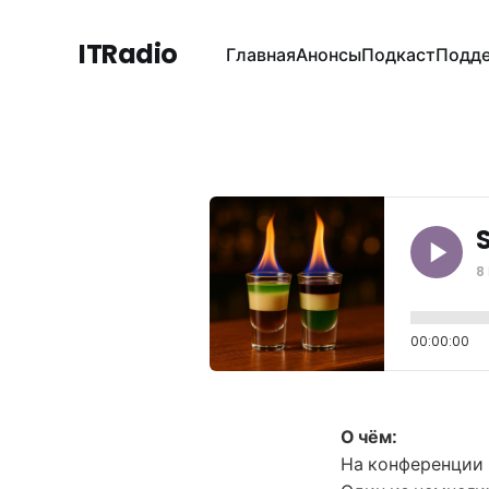
ITRadio
Главная
Анонсы
Подкаст
Подде
8
00:00:00
О чём:
На конференции 