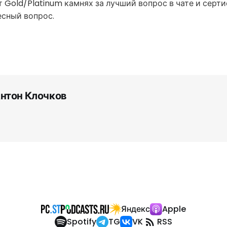
 Gold/Platinum камнях за лучший вопрос в чате и серт
есный вопрос.
нтон Клочков
Яндекс
Apple
Spotify
TG
VK
RSS