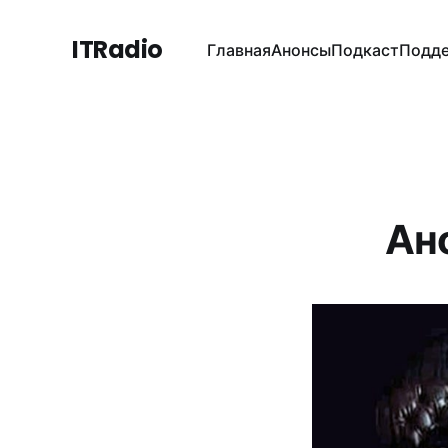
ITRadio
Главная
Анонсы
Подкаст
Подде
Ан