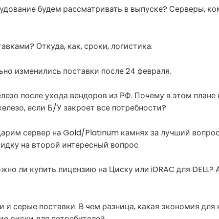
орудование будем рассматривать в выпуске? Серверы, ко
тавками? Откуда, как, сроки, логистика.
льно изменились поставки после 24 февраля.
елезо после ухода вендоров из РФ. Почему в этом плане
елезо, если Б/У закроет все потребности?
арим сервер на Gold/Platinum камнях за лучший вопрос
кидку на второй интересный вопрос.
ожно ли купить лицензию на Циску или iDRAC для DELL?
и и серые поставки. В чем разница, какая экономия для
ие риски для потребителей.