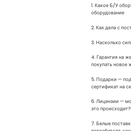
1. Какое Б/У об
оборудование
2. Как дела с пос
3. Насколько си
4. Гарантия на ж
покупать новое ж
5. Подарки — под
сертификат на с
6. Лицензии — м
это происходит?
7. Белые поставк
потребителя, как