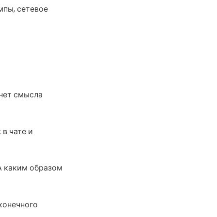
мпы, сетевое
 нет смысла
 в чате и
 А каким образом
 конечного