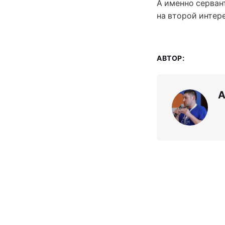
А именно сервант
на второй интер
АВТОР:
А